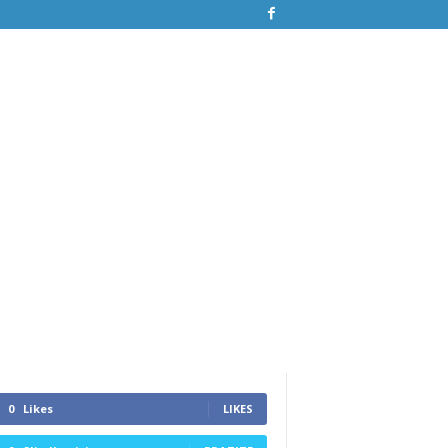
0
Likes
LIKES