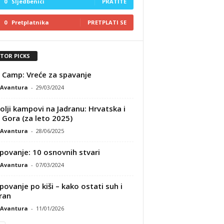
0
Sljedbenici
PRATITE
0
Pretplatnika
PRETPLATI SE
ITOR PICKS
 Camp: Vreće za spavanje
Avantura
-
29/03/2024
olji kampovi na Jadranu: Hrvatska i
 Gora (za leto 2025)
Avantura
-
28/06/2025
ovanje: 10 osnovnih stvari
Avantura
-
07/03/2024
ovanje po kiši – kako ostati suh i
ran
Avantura
-
11/01/2026