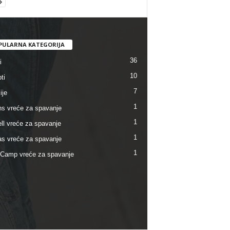
PULARNA KATEGORIJA
36
i
10
ti
7
ije
1
s vreće za spavanje
1
ll vreće za spavanje
1
s vreće za spavanje
1
Camp vreće za spavanje