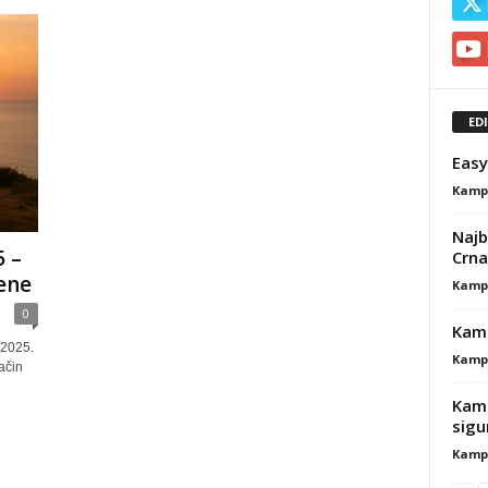
ED
Easy
Kamp
Najb
 –
Crna
jene
Kamp
0
Kamp
 2025.
Kamp
ačin
Kamp
sigu
Kamp