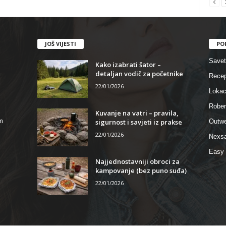
JOŠ VIJESTI
PO
Savet
Kako izabrati šator –
detaljan vodič za početnike
Recep
22/01/2026
Lokac
Roben
Kuvanje na vatri – pravila,
m
sigurnost i savjeti iz prakse
Outwe
22/01/2026
Nexsa
Easy 
Najjednostavniji obroci za
kampovanje (bez puno suđa)
22/01/2026