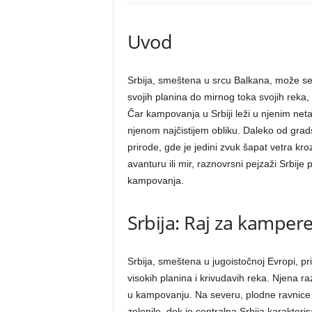
Uvod
Srbija, smeštena u srcu Balkana, može se
svojih planina do mirnog toka svojih reka, 
Čar kampovanja u Srbiji leži u njenim neta
njenom najčistijem obliku. Daleko od grad
prirode, gde je jedini zvuk šapat vetra kroz 
avanturu ili mir, raznovrsni pejzaži Srbi
kampovanja.
Srbija: Raj za kamper
Srbija, smeštena u jugoistočnoj Evropi, pr
visokih planina i krivudavih reka. Njena r
u kampovanju. Na severu, plodne ravnice 
zelenilo, dok je centralna Srbija karakter