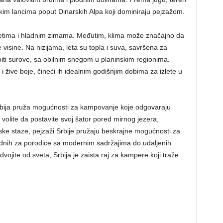
skim lancima poput Dinarskih Alpa koji dominiraju pejzažom.
m letima i hladnim zimama. Međutim, klima može značajno da
 visine. Na nizijama, leta su topla i suva, savršena za
iti surove, sa obilnim snegom u planinskim regionima.
 žive boje, čineći ih idealnim godišnjim dobima za izlete u
rbija pruža mogućnosti za kampovanje koje odgovaraju
 volite da postavite svoj šator pored mirnog jezera,
nske staze, pejzaži Srbije pružaju beskrajne mogućnosti za
dnih za porodice sa modernim sadržajima do udaljenih
vojite od sveta, Srbija je zaista raj za kampere koji traže