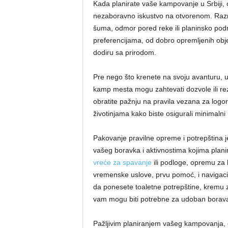
Kada planirate vaše kampovanje u Srbiji, 
nezaboravno iskustvo na otvorenom. Razmisl
šuma, odmor pored reke ili planinsko pod
preferencijama, od dobro opremljenih objek
dodiru sa prirodom.
Pre nego što krenete na svoju avanturu,
kamp mesta mogu zahtevati dozvole ili r
obratite pažnju na pravila vezana za logors
životinjama kako biste osigurali minimalni u
Pakovanje pravilne opreme i potrepština j
vašeg boravka i aktivnostima kojima plani
vreće za spavanje
ili podloge, opremu za 
vremenske uslove, prvu pomoć, i navigac
da ponesete toaletne potrepštine, kremu za
vam mogu biti potrebne za udoban boravak 
Pažljivim planiranjem vašeg kampovanja, 