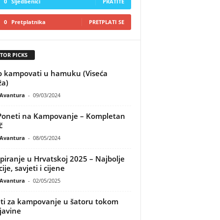
0
Sljedbenici
PRATITE
0
Pretplatnika
PRETPLATI SE
TOR PICKS
 kampovati u hamuku (Viseća
a)
Avantura
-
09/03/2024
Poneti na Kampovanje – Kompletan
č
Avantura
-
08/05/2024
iranje u Hrvatskoj 2025 – Najbolje
ije, savjeti i cijene
Avantura
-
02/05/2025
ti za kampovanje u šatoru tokom
javine