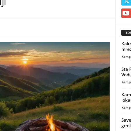
ji
EDI
Kako
mrež
Kamp
Šta 
Vodi
Kamp
Kamp
lokac
Kamp
Save
grml