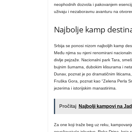
neophodnih dozvola i pakovanjem esencija
uživaju i nezaboravnu avanturu na otvore
Najbolje kamp destinac
Srbija se ponosi nizom najboljih kamp dest
Među njima su njeni renomirani nacionalni 
divlje pejzaže. Nacionalni park Tara, smešt
bujnim šumama, dubokim klisurama i neta
Dunav, poznat je po dramatičnim liticama, 
Fruška Gora, poznat kao “Zelena Perla Srb
jezerima i istorijskim manastirima.
Pročitaj
Najbolji kampovi na Jad
Za one koji traže beg uz reku, kampovanje
osvežavajuće iskustvo. Reka Drina, koja s