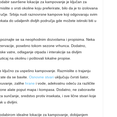
odabir savršene lokacije za kampovanje je ključan za
ite o vrsti okoline koju preferirate, bilo da je to izolovana
ručje. Srbija nudi raznovrsne kampove koji odgovaraju svim
ata do udaljenih divljih područja gde možete istinski biti u
 upoznajte se sa neophodnim dozvolama i propisima. Neka
ezervacije, posebno tokom sezone vrhunca. Dodatno,
ke vatre, odlaganje otpada i interakcije sa divljim
ticaj na okolinu i poštovali lokalne propise.
e ključno za uspešno kampovanje. Razmislite o trajanju
rate da se bavite.
Osnovne stvari
uključuju čvrsti šator,
kuvanje, zalihe
hrane
i vode, adekvatnu odeću za različite
ione alate poput mapa i kompasa. Dodatno, ne zaboravite
 sunčanje, sredstvo protiv insekata, i sve lične stvari koje
u divljini.
odabirom idealne lokacije za kampovanje, dobijanjem