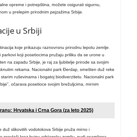
lne opreme i potrepština, možete osigurati sigurnu,
nom u prelepim prirodnim pejzažima Srbije.
ije u Srbiji
inacija koje prikazuju raznovrsnu prirodnu lepotu zemlje.
parkovi koji posetiocima pružaju priliku da se urone u
en na zapadu Srbije, je raj za ljubitelje prirode sa svojim
knutim rekama. Nacionalni park Đerdap, smešten duž reke
starim ruševinama i bogatoj biodiverzitetu. Nacionalni park
ije”, očarava posetioce svojim brežuljcima, mirnim
ranu: Hrvatska i Crna Gora (za leto 2025)
 duž slikovitih vodotokova Srbije pruža mirno i
e provlači kroz bujnu srbijansku zemlju, nudi osamljena