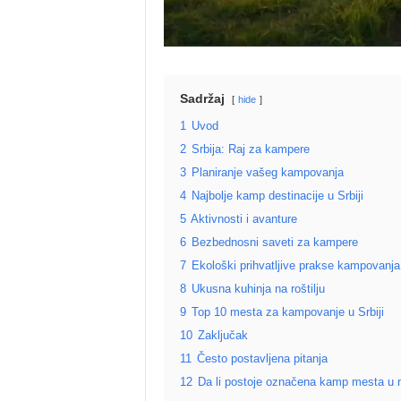
Sadržaj
hide
1
Uvod
2
Srbija: Raj za kampere
3
Planiranje vašeg kampovanja
4
Najbolje kamp destinacije u Srbiji
5
Aktivnosti i avanture
6
Bezbednosni saveti za kampere
7
Ekološki prihvatljive prakse kampovanja
8
Ukusna kuhinja na roštilju
9
Top 10 mesta za kampovanje u Srbiji
10
Zaključak
11
Često postavljena pitanja
12
Da li postoje označena kamp mesta u 