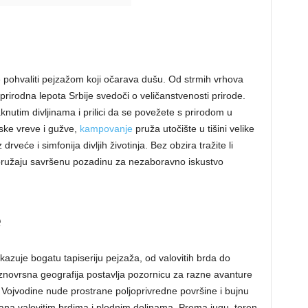
 pohvaliti pejzažom koji očarava dušu. Od strmih vrhova
prirodna lepota Srbije svedoči o veličanstvenosti prirode.
knutim divljinama i prilici da se povežete s prirodom u
ske vreve i gužve,
kampovanje
pruža utočište u tišini velike
drveće i simfonija divljih životinja. Bez obzira tražite li
je pružaju savršenu pozadinu za nezaboravno iskustvo
e
ikazuje bogatu tapiseriju pejzaža, od valovitih brda do
aznovrsna geografija postavlja pozornicu za razne avanture
Vojvodine nude prostrane poljoprivredne površine i bujnu
isana valovitim brdima i plodnim dolinama. Prema jugu, teren