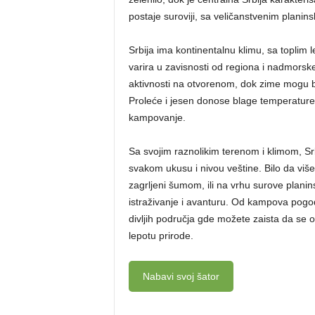
postaje suroviji, sa veličanstvenim planin
Srbija ima kontinentalnu klimu, sa topli
varira u zavisnosti od regiona i nadmorske
aktivnosti na otvorenom, dok zime mogu b
Proleće i jesen donose blage temperature i
kampovanje.
Sa svojim raznolikim terenom i klimom, S
svakom ukusu i nivou veštine. Bilo da više
zagrljeni šumom, ili na vrhu surove plani
istraživanje i avanturu. Od kampova pogo
divljih područja gde možete zaista da se od
lepotu prirode.
Nabavi svoj šator