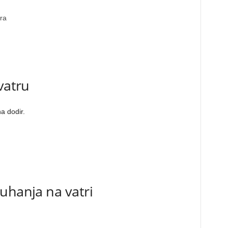
ra
vatru
a dodir.
uhanja na vatri