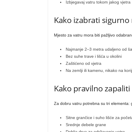
Izbjegavaj vatru tokom jakog vjetra
Kako izabrati sigurno
Mjesto za vatru mora biti pažljivo odabran
Najmanje 2–3 metra udaljeno od ša
Bez suhe trave i lišća u okolini
Zaštićeno od vjetra
Na zemlji ili kamenu, nikako na kori
Kako pravilno zapaliti
Za dobru vatru potrebna su tri elementa: gor
Sitne grančice i suho lišće za počet
Srednje debele grane
Deblja drva za održavanje vatre