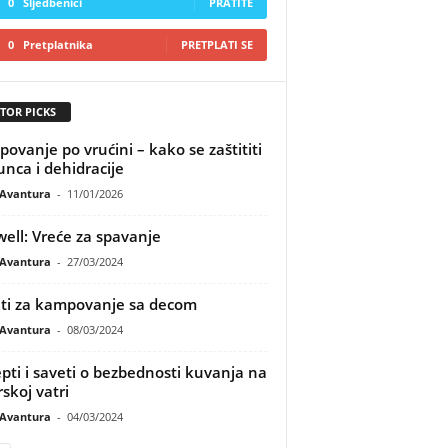
0
Sljedbenici
PRATITE
0
Pretplatnika
PRETPLATI SE
TOR PICKS
ovanje po vrućini – kako se zaštititi
unca i dehidracije
Avantura
-
11/01/2026
ell: Vreće za spavanje
Avantura
-
27/03/2024
ti za kampovanje sa decom
Avantura
-
08/03/2024
pti i saveti o bezbednosti kuvanja na
rskoj vatri
Avantura
-
04/03/2024