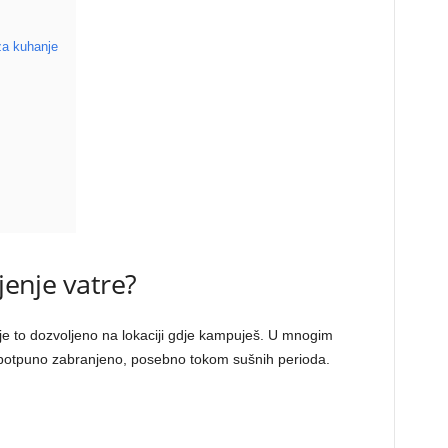
 za kuhanje
jenje vatre?
i je to dozvoljeno na lokaciji gdje kampuješ. U mnogim
li potpuno zabranjeno, posebno tokom sušnih perioda.