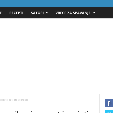
E
RECEPTI
ŠATORI
VREĆE ZA SPAVANJE
rnost i savjeti iz prakse