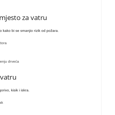
 mjesto za vatru
o kako bi se smanjio rizik od požara.
tora
jenju drveća
 vatru
ivo, kisik i iskra.
ak