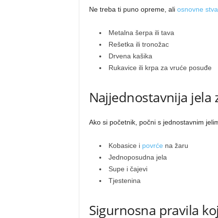
Ne treba ti puno opreme, ali
osnovne stva
Metalna šerpa ili tava
Rešetka ili tronožac
Drvena kašika
Rukavice ili krpa za vruće posuđe
Najjednostavnija jela 
Ako si početnik, počni s jednostavnim jeli
Kobasice i
povrće
na žaru
Jednoposudna jela
Supe i čajevi
Tjestenina
Sigurnosna pravila ko