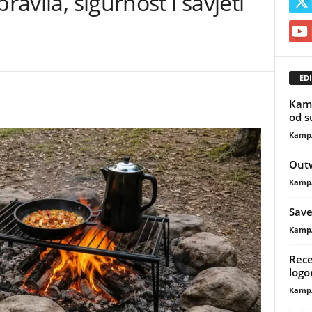
ravila, sigurnost i savjeti
EDI
Kamp
od s
Kamp
Outw
Kamp
Save
Kamp
Rece
logo
Kamp