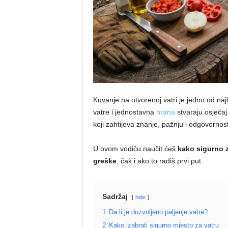
Kuvanje na otvorenoj vatri je jedno od naj
vatre i jednostavna
hrana
stvaraju osjećaj
koji zahtijeva znanje, pažnju i odgovornost
U ovom vodiču naučit ćeš
kako sigurno za
greške
, čak i ako to radiš prvi put.
Sadržaj
hide
1
Da li je dozvoljeno paljenje vatre?
2
Kako izabrati sigurno mjesto za vatru