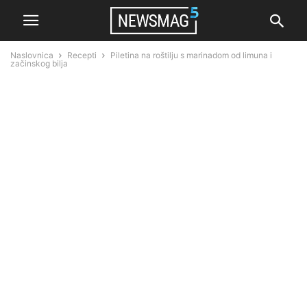
Naslovnica
Recepti
Piletina na roštilju s marinadom od limuna i
začinskog bilja