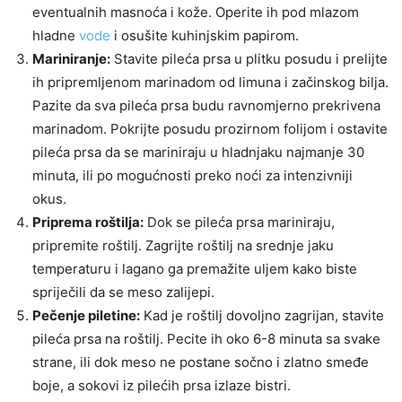
eventualnih masnoća i kože. Operite ih pod mlazom
hladne
vode
i osušite kuhinjskim papirom.
Mariniranje:
Stavite pileća prsa u plitku posudu i prelijte
ih pripremljenom marinadom od limuna i začinskog bilja.
Pazite da sva pileća prsa budu ravnomjerno prekrivena
marinadom. Pokrijte posudu prozirnom folijom i ostavite
pileća prsa da se mariniraju u hladnjaku najmanje 30
minuta, ili po mogućnosti preko noći za intenzivniji
okus.
Priprema roštilja:
Dok se pileća prsa mariniraju,
pripremite roštilj. Zagrijte roštilj na srednje jaku
temperaturu i lagano ga premažite uljem kako biste
spriječili da se meso zalijepi.
Pečenje piletine:
Kad je roštilj dovoljno zagrijan, stavite
pileća prsa na roštilj. Pecite ih oko 6-8 minuta sa svake
strane, ili dok meso ne postane sočno i zlatno smeđe
boje, a sokovi iz pilećih prsa izlaze bistri.