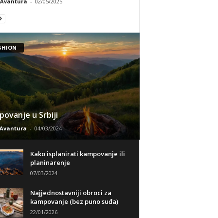
Avantura
-
02/05/2025
SHION
ovanje u Srbiji
Avantura
-
04/03/2024
Kako isplanirati kampovanje ili
planinarenje
07/03/2024
Najjednostavniji obroci za
kampovanje (bez puno suđa)
22/01/2026