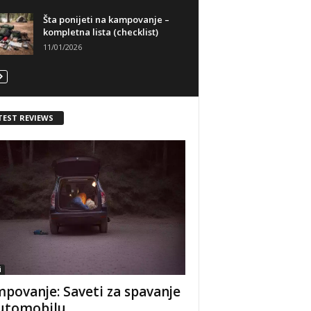
Šta ponijeti na kampovanje –
kompletna lista (checklist)
11/01/2026
TEST REVIEWS
i
povanje: Saveti za spavanje
utomobilu