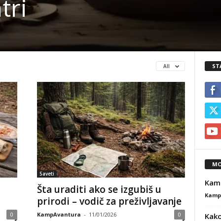
tri
ST
All
MO
Saveti
Kamp
Šta uraditi ako se izgubiš u
Kamp
prirodi – vodič za preživljavanje
0
KampAvantura
-
11/01/2026
0
Kako