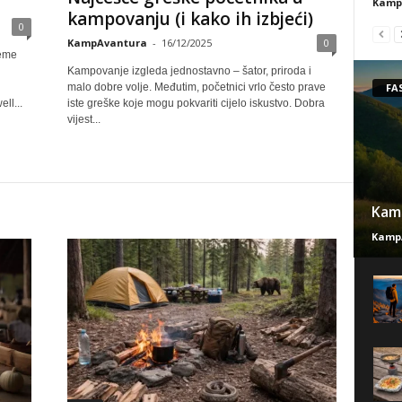
Kamp
kampovanju (i kako ih izbjeći)
0
KampAvantura
-
16/12/2025
0
reme
Kampovanje izgleda jednostavno – šator, priroda i
FA
malo dobre volje. Međutim, početnici vrlo često prave
ll...
iste greške koje mogu pokvariti cijelo iskustvo. Dobra
vijest...
Kamp
Kamp