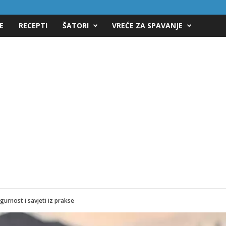
E
RECEPTI
ŠATORI
VREĆE ZA SPAVANJE
urnost i savjeti iz prakse
a kampovanje (bez puno suđa)