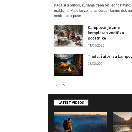
Kada si u prirodi, kuhanje treba biti jednostavno, 
praktično. Malo ko želi prati šerpe i tanjire dok p
mrak ili dok puše...
Kampovanje zimi –
kompletan vodič za
početnike
11/01/2026
Thule: Šatori za kampo
26/03/2024
LATEST VIDEOS