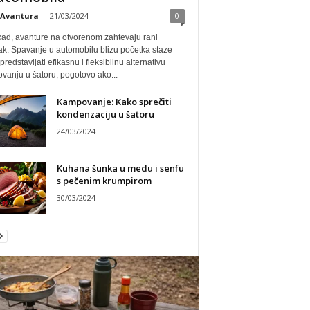
Avantura
-
21/03/2024
0
ad, avanture na otvorenom zahtevaju rani
ak. Spavanje u automobilu blizu početka staze
redstavljati efikasnu i fleksibilnu alternativu
vanju u šatoru, pogotovo ako...
Kampovanje: Kako sprečiti
kondenzaciju u šatoru
24/03/2024
Kuhana šunka u medu i senfu
s pečenim krumpirom
30/03/2024