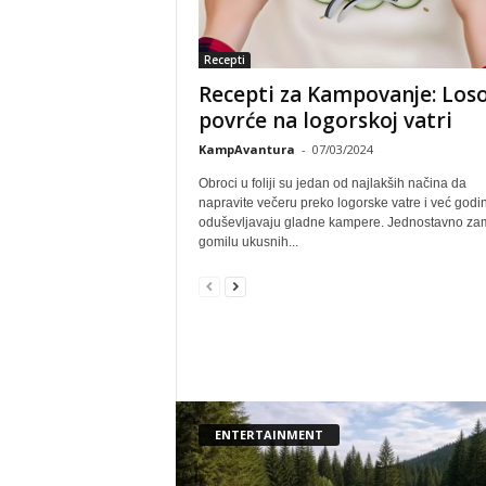
Recepti
Recepti za Kampovanje: Loso
povrće na logorskoj vatri
KampAvantura
-
07/03/2024
Obroci u foliji su jedan od najlakših načina da
napravite večeru preko logorske vatre i već god
oduševljavaju gladne kampere. Jednostavno zam
gomilu ukusnih...
ENTERTAINMENT