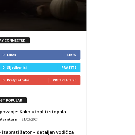
Vodič
KampAvantura
-
08/05/2
AY CONNECTED
0
Likes
LIKES
0
Sljedbenici
PRATITE
0
Pretplatnika
PRETPLATI SE
ST POPULAR
ovanje: Kako utopliti stopala
Avantura
-
21/03/2024
 izabrati šator – detaljan vodič za