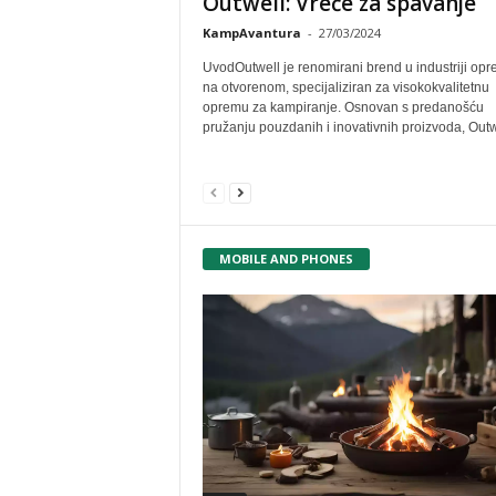
Outwell: Vreće za spavanje
KampAvantura
-
27/03/2024
UvodOutwell je renomirani brend u industriji op
na otvorenom, specijaliziran za visokokvalitetnu
opremu za kampiranje. Osnovan s predanošću
pružanju pouzdanih i inovativnih proizvoda, Outwe
MOBILE AND PHONES