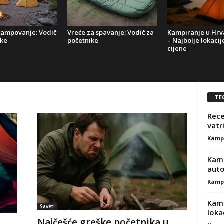
Kampiranje u Hrva
 kampovanje: Vodič
Vreće za spavanje: Vodič za
– Najbolje lokacije
ike
početnike
cijene
TE
Rece
vatr
Kamp
Kamp
aut
Kamp
Kamp
Saveti
lokac
Najčešće greške početnika u