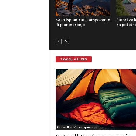
Kako isplanirati kampovanje
Šatori za
ili planinarenje
za početn
TRAVEL GUIDES
Outwell vreće za spavanje