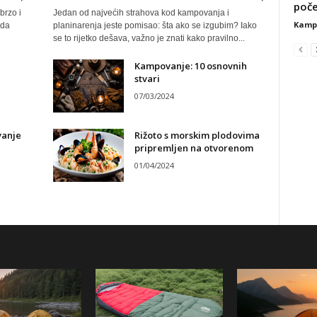
poče
brzo i
Jedan od najvećih strahova kod kampovanja i
Kamp
ada
planinarenja jeste pomisao: šta ako se izgubim? Iako
se to rijetko dešava, važno je znati kako pravilno...
Kampovanje: 10 osnovnih
stvari
07/03/2024
vanje
Rižoto s morskim plodovima
pripremljen na otvorenom
01/04/2024