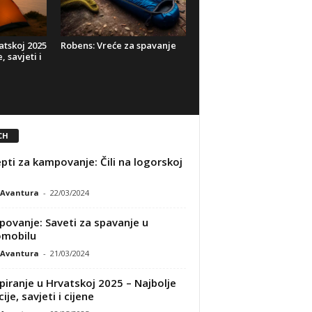
tskoj 2025
Robens: Vreće za spavanje
, savjeti i
CH
pti za kampovanje: Čili na logorskoj
i
Avantura
-
22/03/2024
ovanje: Saveti za spavanje u
omobilu
Avantura
-
21/03/2024
iranje u Hrvatskoj 2025 – Najbolje
ije, savjeti i cijene