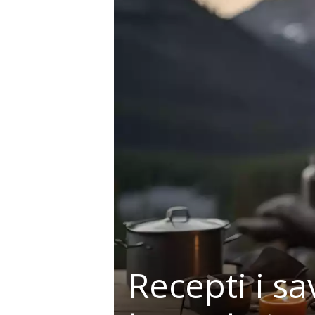
r
a
Recepti i s