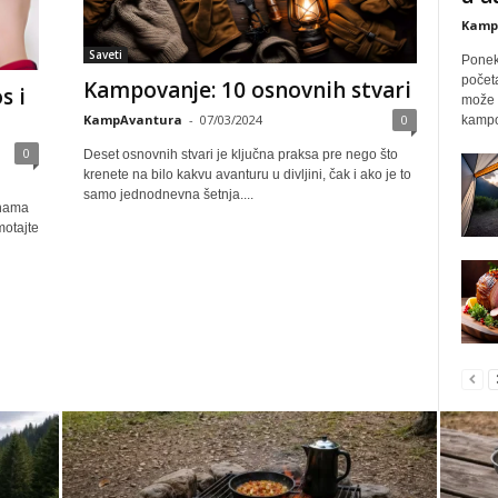
Kamp
Saveti
Ponek
počet
Kampovanje: 10 osnovnih stvari
s i
može p
KampAvantura
-
07/03/2024
0
kampo
0
Deset osnovnih stvari je ključna praksa pre nego što
krenete na bilo kakvu avanturu u divljini, čak i ako je to
samo jednodnevna šetnja....
inama
otajte