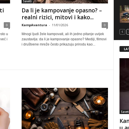
Saveti
ti
Da li je kampovanje opasno? –
realni rizici, mitovi i kako...
0
KampAvantura
-
11/01/2026
0
sto u
Mnogi ljudi žele kampovati, ali ih jedno pitanje uvijek
već i
zaustavlja: da li je kampovanje opasno? Mediji, filmovi
i društvene mreže često prikazuju prirodu kao...
LA
Savet
Kam
u a