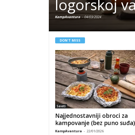
logorskoj va
KampAvantura
-
04/03/2024
DON'T MISS
Saveti
Najjednostavniji obroci za
kampovanje (bez puno suđa)
KampAvantura
-
22/01/2026